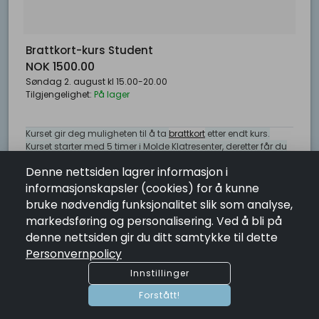
LENKER
Brattkort-kurs Student
NOK 1500.00
Søndag 2. august kl 15.00-20.00
Tilgjengelighet:
På lager
KONTAKT OSS
SALGSBETINGELSER
Kurset gir deg muligheten til å ta
brattkort
etter endt kurs.
MEDLEMSKAP BETINGELSER
Kurset starter med 5 timer i Molde Klatresenter, deretter får du
ANGRERETT
2 uker gratis inngang og utstyrsleie for å trene, før du kan
Denne nettsiden lagrer informasjon i
ta
brattkortprøven
.
PERSONVERN
informasjonskapsler (cookies) for å kunne
PERSONVERNPOLICY
Finn mer info her
bruke nødvendig funksjonalitet slik som analyse,
https://moldeklatresenter.no/kurs/grunnkurs-inne
markedsføring og personalisering. Ved å bli på
Send påmelding til
post@moldeveggen.no
denne nettsiden gir du ditt samtykke til dette
HURTIGLENKER
Personvernpolicy
Antall
remove
add
Innstillinger
shopping_cart
Legg I Handlekurv
Forstått!
HJEM